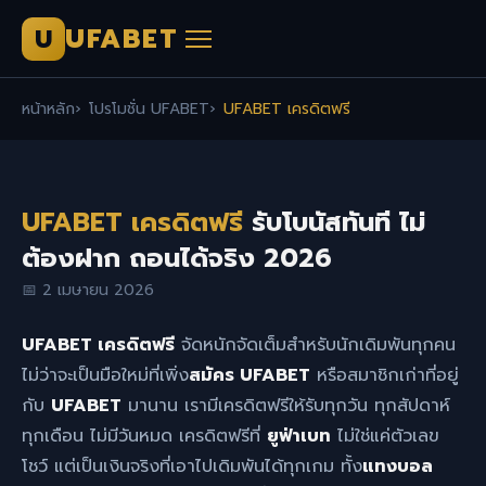
UFABET
U
หน้าหลัก
โปรโมชั่น UFABET
UFABET เครดิตฟรี
UFABET เครดิตฟรี
รับโบนัสทันที ไม่
ต้องฝาก ถอนได้จริง 2026
📅 2 เมษายน 2026
UFABET เครดิตฟรี
จัดหนักจัดเต็มสำหรับนักเดิมพันทุกคน
ไม่ว่าจะเป็นมือใหม่ที่เพิ่ง
สมัคร UFABET
หรือสมาชิกเก่าที่อยู่
กับ
UFABET
มานาน เรามีเครดิตฟรีให้รับทุกวัน ทุกสัปดาห์
ทุกเดือน ไม่มีวันหมด เครดิตฟรีที่
ยูฟ่าเบท
ไม่ใช่แค่ตัวเลข
โชว์ แต่เป็นเงินจริงที่เอาไปเดิมพันได้ทุกเกม ทั้ง
แทงบอล