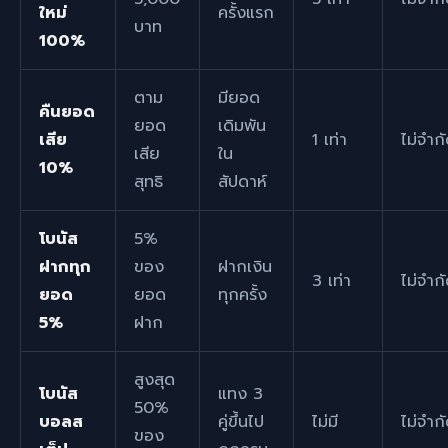
ใหม่
ครั้งแรก
บาท
100%
ตาม
มียอด
คืนยอด
ยอด
เดิมพัน
เสีย
1 เท่า
ไม่จำก
เสีย
ใน
10%
สุทธิ
สัปดาห์
โบนัส
5%
ฝากทุก
ของ
ฝากเงิน
3 เท่า
ไม่จำก
ยอด
ยอด
ทุกครั้ง
5%
ฝาก
สูงสุด
โบนัส
แทง 3
50%
บอลส
คู่ขึ้นไป
ไม่มี
ไม่จำก
ของ