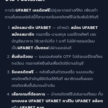
การรับ
UFABET เครดิตฟรี
ไม่ยุ่งยากอย่างที่คิด เพียงทำ
ตามขั้นตอนต่อไปนี้ก็สามารถรับเครดิตฟรีไปเดิมพันได้ทันที:
สมัครสมาชิก UFABET
— เข้าหน้า
สมัคร UFABET
สมัครสมาชิก
กรอกชื่อ-นามสกุล เบอร์โทรศัพท์ เลข
บัญชีธนาคาร ใช้เวลาไม่ถึง 1 นาที ไม่มีค่าธรรมเนียม
เป็น
UFABET เว็บตรง
ไม่ผ่านเอเย่นต์
ยืนยันตัวตน
— ระบบจะส่งรหัส OTP ไปยังเบอร์โทรที่ลง
ทะเบียน กรอกรหัสยืนยันเพื่อเปิดใช้งานบัญชี
รับเครดิตฟรี
— หลังยืนยันตัวตนเสร็จ ระบบจะเติม
เครดิตฟรีเข้าบัญชีอัตโนมัติทันที สมาชิกจะเห็นยอด
เครดิตเพิ่มขึ้นในกระเป๋าเงิน
เลือกเกมที่ต้องการ
— นำเครดิตฟรีไปเล่นเกมที่ชอบ ทั้ง
แทงบอล UFABET
UFABET คาสิโน
UFABET สล็อต
หรือ
UFABET หวย