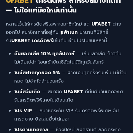
UFABET
เครดิตฟรี สำหรับสมาชิกเก่า
— ไม่ใช่แค่มือใหม่เท่านั้น
หลายเว็บให้เครดิตฟรีเฉพาะสมาชิกใหม่ แต่
UFABET
ต่าง
ออกไป สมาชิกเก่าที่อยู่กับ
ยูฟ่าเบท
มานานก็มีสิทธิ์
รับ
UFABET เครดิตฟรี
เช่นกัน ผ่านโปรโมชั่นเหล่านี้:
คืนยอดเสีย 10% ทุกสัปดาห์
— เล่นแล้วเสีย ก็ได้คืน
ไม่เสียเปล่า โอนเข้าบัญชีอัตโนมัติทุกวันจันทร์
โบนัสฝากทุกยอด 5%
— ฝากเงินทุกครั้งรับเพิ่ม ไม่มีวัน
หมด ไม่จำกัดจำนวนครั้ง
โบนัสวันเกิด
— สมาชิก
UFABET
ที่ยืนยันวันเกิดจะได้
รับเครดิตฟรีพิเศษในเดือนเกิด
โปร VIP
— สมาชิกระดับ VIP รับเครดิตฟรีพิเศษ อัป
เกรดง่าย ยิ่งเล่นยิ่งได้เยอะ
โปรตามเทศกาล
— ช่วงปีใหม่ สงกรานต์ ลอยกระทง