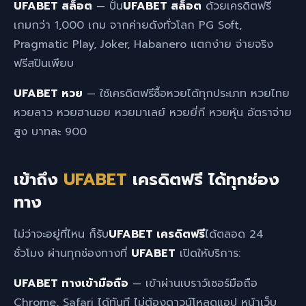
UFABET สล็อต
— ปั่น
UFABET สล็อต
ด้วยเครดิตฟรี
เกมกว่า 1,000 เกม จากค่ายดังทั่วโลก PG Soft,
Pragmatic Play, Joker, Habanero แตกง่าย จ่ายจริง
ฟรีสปินเพียบ
UFABET หวย
— ใช้เครดิตฟรีซื้อหวยได้ทุกประเภท หวยไทย
หวยลาว หวยฮานอย หวยมาเลย์ หวยยี่กี หวยหุ้น อัตราจ่าย
สูง บาทละ 900
เข้าถึง
UFABET
เครดิตฟรี ได้ทุกช่อง
ทาง
ไม่ว่าจะอยู่ที่ไหน ก็รับ
UFABET เครดิตฟรี
ได้ตลอด 24
ชั่วโมง ผ่านทุกช่องทางที่
UFABET
เปิดให้บริการ:
UFABET ทางเข้ามือถือ
— เข้าผ่านเบราว์เซอร์มือถือ
Chrome, Safari ได้ทันที ไม่ต้องดาวน์โหลดแอป หน้าเว็บ