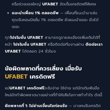
หรือช่วงบอลใหญ่
UFABET
จัดเต็มเครดิตฟรีพิเศษ
แนะนำเพื่อน 1% ตลอดชีพ
— เพื่อนที่แนะนำมาเล่น
คุณรับคอมมิชชั่น 1% ตลอดชีพ ยิ่งแนะนำเยอะ ยิ่งได้
เยอะ
ทุก
โปรโมชั่น UFABET
สามารถดูรายละเอียดเพิ่มเติมได้ที่
หน้า
โปรโมชั่น UFABET
หรือติดต่อทีมงานผ่าน
ติดต่อเรา
UFABET
ได้ตลอด 24 ชั่วโมง
ข้อผิดพลาดที่ควรเลี่ยง เมื่อรับ
UFABET
เครดิตฟรี
แม้
UFABET เครดิตฟรี
จะรับง่าย ใช้ง่าย แต่นักเดิมพันมือ
ใหม่มักทำผิดพลาดบางอย่างที่ทำให้เสียโอกาสทำกำไร ดังนี้:
ผิดพลาดที่ 1: ไม่อ่านเงื่อนไขก่อนรับ
— บางคนรับเครดิต