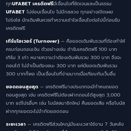
ทุก
UFABET เครดิตฟรี
มีเงื่อนไขที่ชัดเจนและเป็นธรรม
UFABET
ไม่ซ่อนเงื่อนไข ไม่มีกลลวง ทุกอย่างเปิดเผย
โปร่งใส นักเดิมพันควรทำความเข้าใจเงื่อนไขต่อไปนี้ก่อนรับ
เครดิตฟรี:
เทิร์นโอเวอร์ (Turnover)
— คือยอดเดิมพันรวมที่ต้องทำให้
ครบก่อนถอนเงิน ตัวอย่างเช่น ถ้ารับเครดิตฟรี 100 บาท
เทิร์น 3 เท่า หมายความว่าต้องเดิมพันรวม 300 บาท จึงจะ
ถอนได้ ไม่จำเป็นต้องชนะ 300 บาท แค่มียอดเดิมพันรวม
300 บาทก็พอ เป็นเงื่อนไขที่ง่ายมากเมื่อเทียบกับเว็บอื่น
ยอดถอนสูงสุด
— เครดิตฟรีบางประเภทจะมีกำหนดยอด
ถอนสูงสุด เช่น เครดิตฟรีไม่ต้องฝากถอนได้สูงสุด 3,000
บาท แต่โปรอื่นๆ เช่น โบนัสสมาชิกใหม่ คืนยอดเสีย หรือโบนัส
ฝากทุกยอดจะไม่จำกัดยอดถอน
ระยะเวลา
— เครดิตฟรีส่วนใหญ่มีระยะเวลาใช้งาน 7 วันหลัง