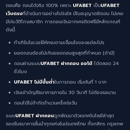
ตอบคือ ถอนได้จริง 100% เพราะ
UFABET
เป็น
UFABET
เว็บตรง
ที่ดำเนินการอย่างโปร่งใส มีใบอนุญาตชัดเจน ไม่เคย
มีประวัติโกงสมาชิก การถอนเงินจากเครดิตฟรีมีหลักเกณฑ์
ดังนี้:
ทำเทิร์นโอเวอร์ให้ครบตามเงื่อนไขของแต่ละโปร
ยอดถอนต้องไม่เกินยอดถอนสูงสุดที่กำหนด (ถ้ามี)
ถอนผ่านระบบ
UFABET ฝากถอน ออโต้
ได้ตลอด 24
ชั่วโมง
UFABET ไม่มีขั้นต่ำ
ในการถอน เริ่มต้นที่ 1 บาท
เงินเข้าบัญชีธนาคารภายใน 30 วินาที ไม่ต้องรอนาน
ถอนได้ไม่จำกัดจำนวนครั้งต่อวัน
ระบบ
UFABET ฝากถอน
ถูกพัฒนาด้วยเทคโนโลยีล่าสุด
รองรับธนาคารชั้นนำทุกแห่งในประเทศไทย ทั้งกสิกร กรุงเทพ