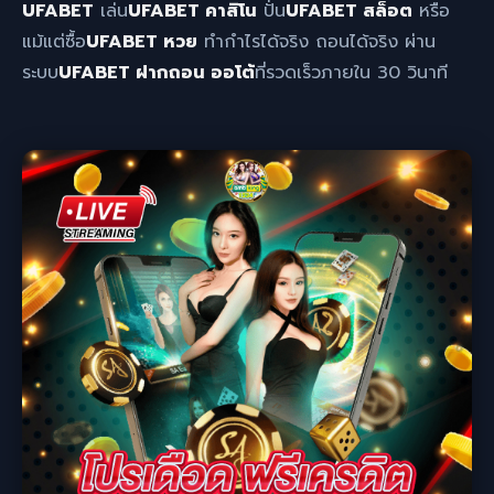
UFABET
เล่น
UFABET คาสิโน
ปั่น
UFABET สล็อต
หรือ
แม้แต่ซื้อ
UFABET หวย
ทำกำไรได้จริง ถอนได้จริง ผ่าน
ระบบ
UFABET ฝากถอน ออโต้
ที่รวดเร็วภายใน 30 วินาที