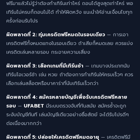
ฟรีมาแล้วไม่รู้ว่าต้องทำเทิร์นเท่าไหร่ ถอนได้สูงสุดเท่าไหร่ พอ
เทิร์นไม่ครบก็ถอนไม่ได้ ทำให้ผิดหวัง แนะนำให้อ่านเงื่อนไขทุก
ครั้งก่อนรับโปร
ผิดพลาดที่ 2: ทุ่มเครดิตฟรีหมดในรอบเดียว
— การเอา
เครดิตฟรีทั้งหมดแทงในรอบเดียว ถ้าเสียก็หมดเลย ควรแบ่ง
เครดิตเล่นหลายรอบ กระจายความเสี่ยง
ผิดพลาดที่ 3: เลือกเกมที่มีเทิร์นช้า
— เกมบางประเภทนับ
เทิร์นโอเวอร์ช้า เช่น หวย ถ้าต้องการทำเทิร์นให้ครบเร็วๆ ควร
เลือกเล่นสล็อตหรือบาคาร่าที่นับเทิร์นเร็วกว่า
ผิดพลาดที่ 4: สมัครหลายบัญชีเพื่อรับเครดิตฟรีหลาย
รอบ
—
UFABET
มีระบบตรวจจับที่ทันสมัย สมัครซ้ำจะถูก
ระงับบัญชีทันที เล่นบัญชีเดียวอย่างซื่อสัตย์ จะได้รับโปรดีๆ
ต่อเนื่องมากกว่า
ผิดพลาดที่ 5: ปล่อยให้เครดิตฟรีหมดอายุ
— เครดิตฟรีมี