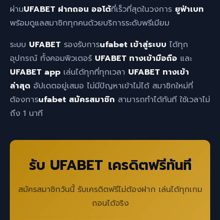
ผ่าน
UFABET ฝากถอน ออโต้
ที่เร็วที่สุดในวงการ
ยูฟ่าเบท
พร้อมดูแลสมาชิกทุกคนด้วยบริการระดับพรีเมียม
ระบบ
UFABET
รองรับการ
ufabet เข้าสู่ระบบ
ได้ทุก
อุปกรณ์ ทั้งคอมพิวเตอร์
UFABET ทางเข้ามือถือ
และ
UFABET app
เล่นได้ทุกที่ทุกเวลา
UFABET ทางเข้า
ล่าสุด
อัปเดตอยู่เสมอ ไม่มีปัญหาเข้าไม่ได้ สมาชิกใหม่ที่
ต้องการ
ufabet สมัครสมาชิก
สามารถทำได้ทันที ใช้เวลาไม่
ถึง 1 นาที
รับ UFABET เครดิตฟรีทันที
สมัครสมาชิกวันนี้ รับเครดิตฟรีไม่ต้องฝาก เล่นได้ทุกเกม
ถอนได้จริง