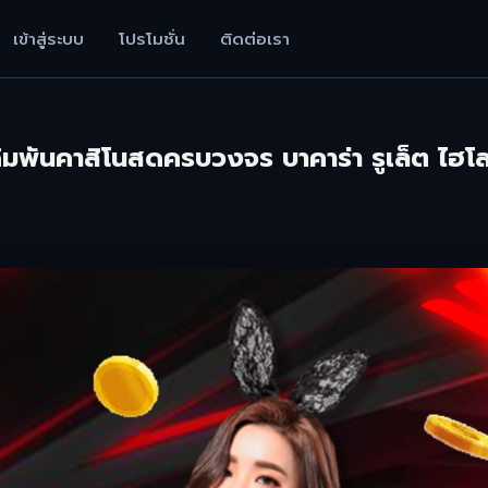
เข้าสู่ระบบ
โปรโมชั่น
ติดต่อเรา
ิมพันคาสิโนสดครบวงจร บาคาร่า รูเล็ต ไฮ