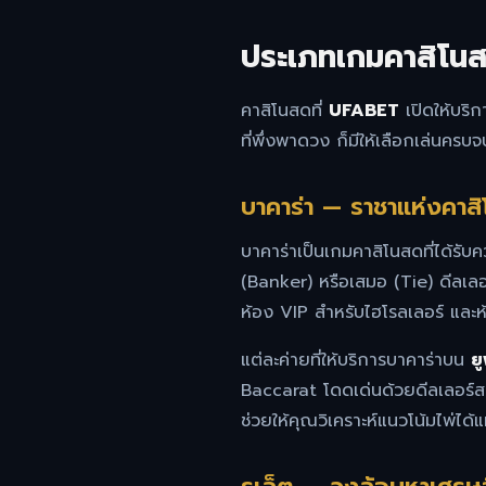
ประเภทเกมคาสิโนส
คาสิโนสดที่
UFABET
เปิดให้บริ
ที่พึ่งพาดวง ก็มีให้เลือกเล่นครบจบ
บาคาร่า — ราชาแห่งคา
บาคาร่าเป็นเกมคาสิโนสดที่ได้รั
(Banker) หรือเสมอ (Tie) ดีลเลอร
ห้อง VIP สำหรับไฮโรลเลอร์ และห้
แต่ละค่ายที่ให้บริการบาคาร่าบน
ย
Baccarat โดดเด่นด้วยดีลเลอร์ส
ช่วยให้คุณวิเคราะห์แนวโน้มไพ่ได้