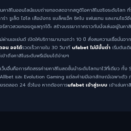
ันคาสิโนออนไลน์แบบถ่ายทอดสดจากสตูดิโอคาสิโนจริงระดับโลก ที
าคาร่า รูเล็ต ไฮโล เสือมังกร แบล็คแจ็ค ซิคโบ แฟนแทน และเกมโช
ร์สาวสวยคอยดูแลทุกโต๊ะ สร้างบรรยากาศราวกับนั่งเล่นอยู่ในคาสิ
่ไม่ผ่านเอเย่นต์ เปิดให้บริการมานานกว่า 10 ปี สั่งสมความเชื่อมั่นจา
ถอน ออโต้
รวดเร็วภายใน 30 วินาที
ufabet ไม่มีขั้นต่ำ
เริ่มต้นเด
็เข้าถึงคาสิโนระดับพรีเมียมได้ง่ายๆ
่าเว็บอื่นคือการคัดสรรค่ายคาสิโนสดชั้นนำระดับโลกมาไว้ที่เดียว ท
lbet และ Evolution Gaming แต่ละค่ายมีเอกลักษณ์เฉพาะตัว 
สถียรตลอด 24 ชั่วโมง หากต้องการ
ufabet เข้าสู่ระบบ
เข้าเล่นคาส