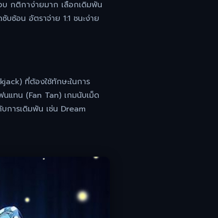
รอบ กติกาง่ายมาก เลือกเดิมพัน
ดซับซ้อน อัตราจ่าย 1:1 ชนะง่าย
jack) ที่ต้องใช้ทักษะในการ
ย แฟนแทน (Fan Tan) เกมนับเม็ด
ากับการเดิมพัน เช่น Dream