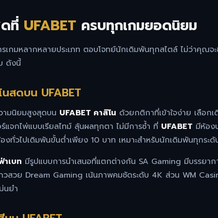
ดที่
UFABET
ครบทุกเกมยอดนิยม
การเกมหลากหลายประเภท ตอบโจทย์นักเดิมพันทุกสไตล์ ไม่ว่าคุณจะช
 ดังนี้
สิโนสดบน UFABET
บความนิยมสูงสุดบน
UFABET คาสิโน
ด้วยกติกาที่เข้าใจง่าย เลือกเดิม
์แจกไพ่แบบเรียลไทม์ ลุ้นผลทุกตา ไม่มีการซ้ำ ที่
UFABET
มีห้องบ
องทั่วไปเดิมพันขั้นต่ำเพียง 10 บาท เหมาะสำหรับนักเดิมพันทุกระดั
ูฟ่าเบท
มีรูปแบบการนำเสนอที่แตกต่างกัน SA Gaming มีบรรยาก
าวสวย Dream Gaming เน้นภาพคมชัดระดับ 4K ส่วน WM Casino มี
แม่นยำ