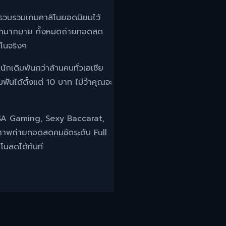
่รวบรวมเกมคาสิโนยอดนิยมไว้
ว์อีกมากมาย ทั้งหมดถ่ายทอดสด
โนจริงๆ
กนักเดิมพันกว่าล้านคนทั่วเอเชีย
ิมพันได้ตั้งแต่ 10 บาท ไม่ว่าคุณจะ
ั้ง SA Gaming, Sexy Baccarat,
ภาพถ่ายทอดสดคมชัดระดับ Full
ิโนสดได้ทันที