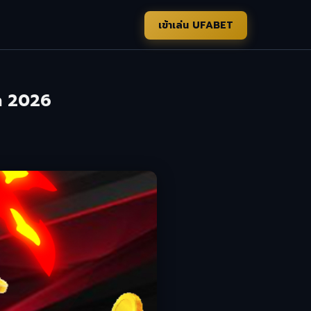
เข้าเล่น UFABET
โล 2026