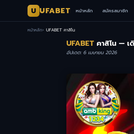
UFABET
U
หน้าหลัก
สมัครสมาชิก
หน้าหลัก
UFABET คาสิโน
UFABET
คาสิโน — เด
อัปเดต: 6 เมษายน 2026