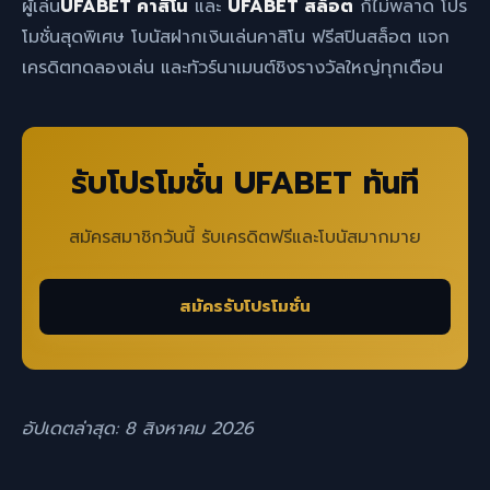
ผู้เล่น
UFABET คาสิโน
และ
UFABET สล็อต
ก็ไม่พลาด โปร
โมชั่นสุดพิเศษ โบนัสฝากเงินเล่นคาสิโน ฟรีสปินสล็อต แจก
เครดิตทดลองเล่น และทัวร์นาเมนต์ชิงรางวัลใหญ่ทุกเดือน
รับโปรโมชั่น UFABET ทันที
สมัครสมาชิกวันนี้ รับเครดิตฟรีและโบนัสมากมาย
สมัครรับโปรโมชั่น
อัปเดตล่าสุด: 8 สิงหาคม 2026