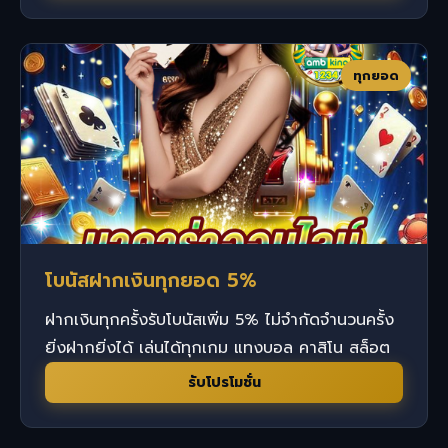
ทุกยอด
โบนัสฝากเงินทุกยอด 5%
ฝากเงินทุกครั้งรับโบนัสเพิ่ม 5% ไม่จำกัดจำนวนครั้ง
ยิ่งฝากยิ่งได้ เล่นได้ทุกเกม แทงบอล คาสิโน สล็อต
รับโปรโมชั่น