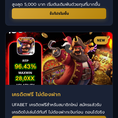
สูงสุด 5,000 บาท เริ่มต้นเดิมพันด้วยทุนที่มากขึ้น
รับโปรโมชั่น
NEW
เครดิตฟรี ไม่ต้องฝาก
UFABET เครดิตฟรีสำหรับสมาชิกใหม่ สมัครแล้วรับ
เครดิตไปเล่นได้ทันที ไม่ต้องฝากเงินก่อน ถอนได้จริง