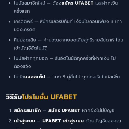
โบนัสสมาชิกใหม่ — ต้อง
สมัคร UFABET
และฝากเงิน
ครั้งแรก
เครดิตฟรี — สมัครแล้วรับทันที เงื่อนไขถอนเพียง 3 เท่า
ของเครดิต
คืนยอดเสีย — คำนวณจากยอดเสียสุทธิรายสัปดาห์ โอน
เข้าบัญชีอัตโนมัติ
โบนัสฝากทุกยอด — รับอัตโนมัติทุกครั้งที่ฝากเงิน ไม่
ต้องแจ้ง
โบนัส
บอลสเต็ป
— แทง 3 คู่ขึ้นไป ถูกครบรับโบนัสเพิ่ม
วิธีรับ
โปรโมชั่น UFABET
สมัครสมาชิก
—
สมัคร UFABET
หากยังไม่มีบัญชี
เข้าสู่ระบบ
—
UFABET เข้าสู่ระบบ
ด้วยบัญชีของคุณ