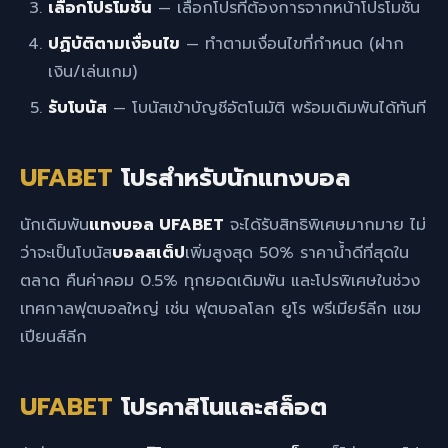
เลือกโปรโมชั่น
— เลือกโปรที่ต้องการจากหน้าโปรโมชั่น
ปฏิบัติตามเงื่อนไข
— ทำตามเงื่อนไขที่กำหนด (ฝาก
เงิน/เล่นเกม)
รับโบนัส
— โบนัสเข้าบัญชีอัตโนมัติ พร้อมเดิมพันได้ทันที
UFABET
โปรสำหรับนักแทงบอล
นักเดิมพัน
แทงบอล UFABET
จะได้รับสิทธิพิเศษมากมาย ไม่
ว่าจะเป็นโบนัส
บอลสเต็ป
เพิ่มสูงสุด 50% ราคาน้ำดีที่สุดใน
ตลาด คืนค่าคอม 0.5% ทุกยอดเดิมพัน และโปรพิเศษในช่วง
เทศกาลฟุตบอลใหญ่ เช่น ฟุตบอลโลก ยูโร พรีเมียร์ลีก แชม
เปียนส์ลีก
UFABET
โปรคาสิโนและสล็อต