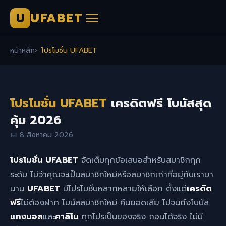
UFABET
U
หน้าหลัก
โปรโมชั่น UFABET
โปรโมชั่น UFABET
เครดิตฟรี โบนัสสุด
คุ้ม 2026
📅 8 สิงหาคม 2026
โปรโมชั่น UFABET
จัดเต็มทุกข้อเสนอสำหรับสมาชิกทุก
ระดับ ไม่ว่าคุณจะเป็นสมาชิกใหม่หรือสมาชิกเก่าที่อยู่กับเรามา
นาน
UFABET
มีโปรโมชั่นหลากหลายให้เลือก ตั้งแต่
เครดิต
ฟรี
ไม่ต้องฝาก โบนัสสมาชิกใหม่ คืนยอดเสีย ไปจนถึงโบนัส
แทงบอล
และ
คาสิโน
ทุกโปรเป็นของจริง ถอนได้จริง ไม่มี