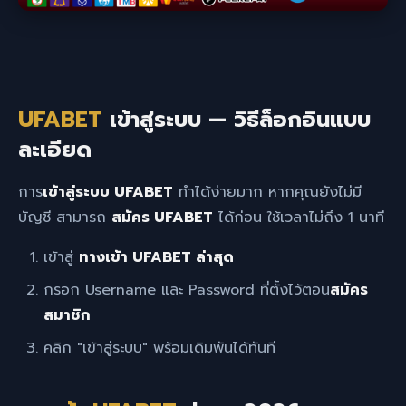
UFABET
เข้าสู่ระบบ — วิธีล็อกอินแบบ
ละเอียด
การ
เข้าสู่ระบบ UFABET
ทำได้ง่ายมาก หากคุณยังไม่มี
บัญชี สามารถ
สมัคร UFABET
ได้ก่อน ใช้เวลาไม่ถึง 1 นาที
เข้าสู่
ทางเข้า UFABET ล่าสุด
กรอก Username และ Password ที่ตั้งไว้ตอน
สมัคร
สมาชิก
คลิก "เข้าสู่ระบบ" พร้อมเดิมพันได้ทันที