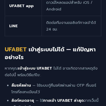
ดาวน์โหลดแอปสำหรับ iOS /
UFABET app
Android
ติดต่อทีมงานขอลิงก์ทางเข้าได้
LINE
24 ชม.
UFABET
เข้าสู่ระบบไม่ได้ — แก้ปัญหา
อย่างไร
หากคุณ
เข้าสู่ระบบ UFABET
ไม่ได้ อาจเกิดจากสาเหตุดัง
ต่อไปนี้ พร้อมวิธีแก้ไข:
ลืมรหัสผ่าน
— ใช้ระบบกู้คืนรหัสผ่านผ่าน OTP ที่เบอร์
โทรที่ลงทะเบียนไว้
ลิงก์หมดอายุ
— ใช้
ทางเข้า UFABET ล่าสุด
จากเว็บนี้