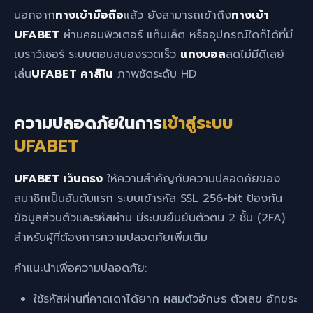
นอกจาก
ทางเข้ามือถือ
แล้ว ยังสามารถเข้าถึง
ทางเข้า
UFABET
ผ่านคอมพิวเตอร์ แท็บเล็ต หรืออุปกรณ์ใดก็ได้ที่มี
เบราว์เซอร์ ระบบตอบสนองรวดเร็ว
แทงบอล
สดไม่มีดีเลย์
เล่น
UFABET คาสิโน
ภาพชัดระดับ HD
ความปลอดภัยในการ
เข้าสู่ระบบ
UFABET
UFABET เว็บตรง
ให้ความสำคัญกับความปลอดภัยของ
สมาชิกเป็นอันดับแรก ระบบเข้ารหัส SSL 256-bit ป้องกัน
ข้อมูลส่วนตัวและรหัสผ่าน มีระบบยืนยันตัวตน 2 ชั้น (2FA)
สำหรับผู้ที่ต้องการความปลอดภัยเพิ่มเติม
คำแนะนำเพื่อความปลอดภัย:
ใช้รหัสผ่านที่คาดเดาได้ยาก ผสมตัวอักษร ตัวเลข อักขระ