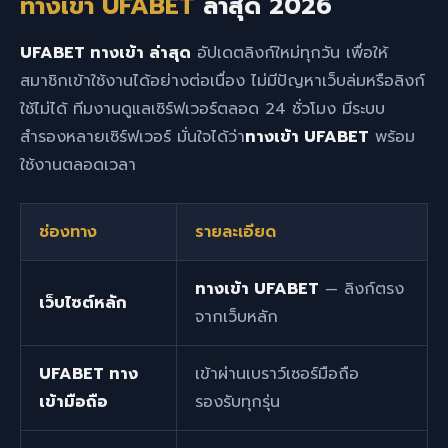
ทางเข้า UFABET
ล่าสุด 2026
UFABET ทางเข้า ล่าสุด
อัปเดตลิงก์ใหม่ทุกวัน เพื่อให้
สมาชิกเข้าใช้งานได้อย่างต่อเนื่อง ไม่มีปัญหาเว็บล่มหรือลิงก์
ใช้ไม่ได้ ทีมงานดูแลเซิร์ฟเวอร์ตลอด 24 ชั่วโมง มีระบบ
สำรองหลายเซิร์ฟเวอร์ มั่นใจได้ว่า
ทางเข้า UFABET
พร้อม
ใช้งานตลอดเวลา
ช่องทาง
รายละเอียด
ทางเข้า UFABET
— ลิงก์ตรง
เว็บไซต์หลัก
จากเว็บหลัก
UFABET ทาง
เข้าผ่านเบราว์เซอร์มือถือ
เข้ามือถือ
รองรับทุกรุ่น